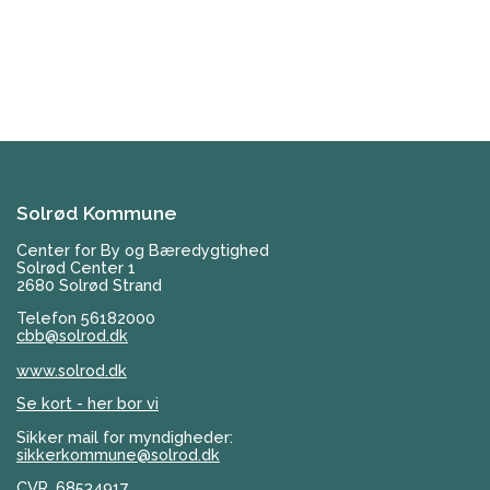
Solrød Kommune
Center for By og Bæredygtighed
Solrød Center 1
2680 Solrød Strand
Telefon 56182000
cbb@solrod.dk
www.solrod.dk
Se kort - her bor vi
Sikker mail for myndigheder:
sikkerkommune@solrod.dk
CVR. 68534917