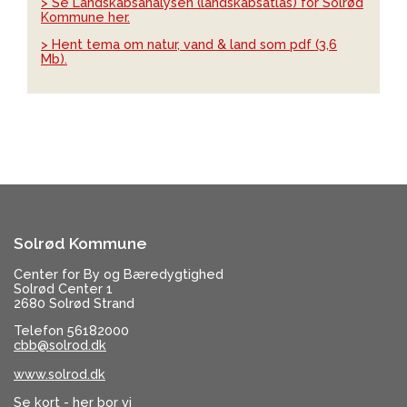
> Se Landskabsanalysen (landskabsatlas) for Solrød
Kommune her.
> Hent tema om natur, vand & land som pdf (3,6
Mb).
Solrød Kommune
Center for By og Bæredygtighed
Solrød Center 1
2680 Solrød Strand
Telefon 56182000
cbb@solrod.dk
www.solrod.dk
Se kort - her bor vi