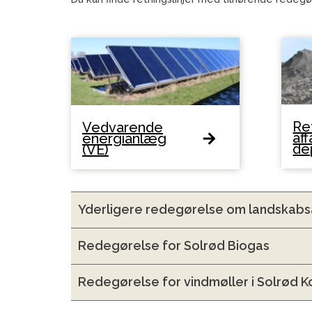
Ret
Vedvarende
aff
energianlæg
de
(VE)
Yderligere redegørelse om landskabs
Redegørelse for Solrød Biogas
Redegørelse for vindmøller i Solrød