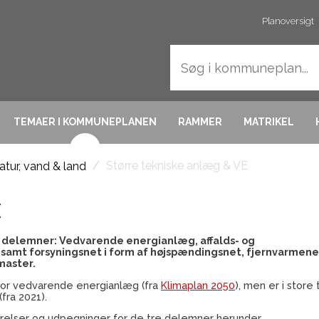
Planoversigt
TEMAER I KOMMUNEPLANEN
RAMMER
MATRIKEL
/
Større tekniske anlæg & VE
atur, vand & land
E
e delemner: Vedvarende energianlæg, affalds- og
) samt forsyningsnet i form af højspændingsnet, fjernvarmene
master.
or vedvarende energianlæg (fra
Klimaplan 2050
), men er i store
fra 2021).
ørelser og udpegninger for de tre delemner herunder.