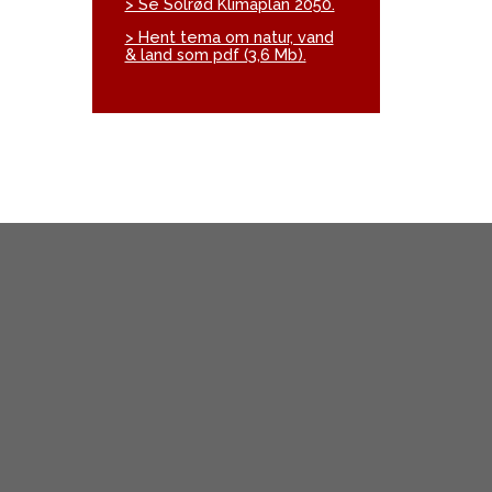
> Se Solrød Klimaplan 2050.
> Hent tema om natur, vand
& land som pdf (3,6 Mb).