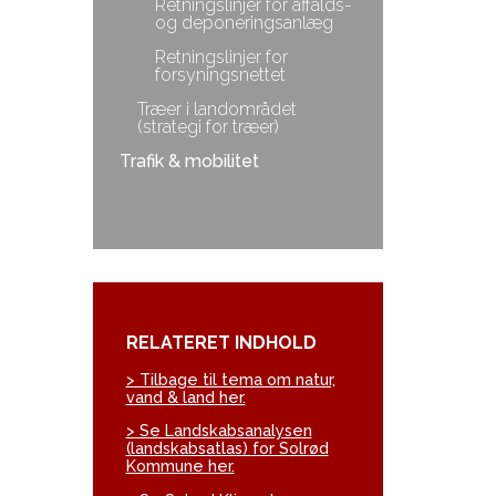
Retningslinjer for affalds-
og deponeringsanlæg
Retningslinjer for
forsyningsnettet
Træer i landområdet
(strategi for træer)
Trafik & mobilitet
RELATERET INDHOLD
> Tilbage til tema om natur,
vand & land her.
> Se Landskabsanalysen
(landskabsatlas) for Solrød
Kommune her.