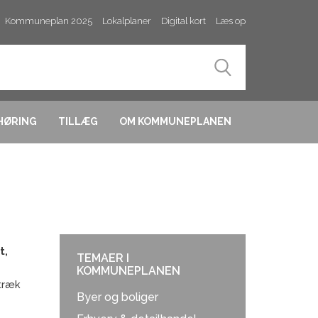
Kommuneplan 2025
Lokalplaner
Digital kort
Læs op
HØRING
TILLÆG
OM KOMMUNEPLANEN
t,
TEMAER I
KOMMUNEPLANEN
 træk
Byer og boliger