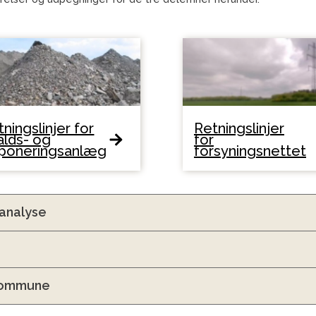
ningslinjer for
Retningslinjer
alds- og
for
poneringsanlæg
forsyningsnettet
analyse
 Kommune