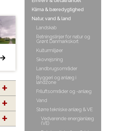
Erhverv & detailhandel
Klima & bæredygtighed
Natur, vand & land
Landskab
Retningslinjer for natur og
Grønt Danmarkskort
Kulturmiljøer
Skovrejsning
Landbrugsområder
Byggeri og anlæg i
landzone
Friluftsområder og -anlæg
Vand
Større tekniske anlæg & VE
Vedvarende energianlæg
(VE)