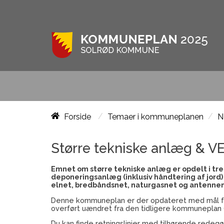
/
/
Forside
Temaer i kommuneplanen
N
Større tekniske anlæg & V
Emnet om større tekniske anlæg er opdelt i tr
deponeringsanlæg (inklusiv håndtering af jord
elnet, bredbåndsnet, naturgasnet og antenne
Denne kommuneplan er der opdateret med mål f
overført uændret fra den tidligere kommuneplan (
Du kan finde retningslinjer med tilhørende redeg