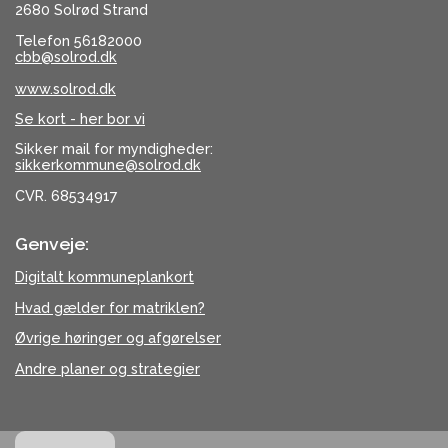
2680 Solrød Strand
Telefon 56182000
cbb@solrod.dk
www.solrod.dk
Se kort - her bor vi
Sikker mail for myndigheder:
sikkerkommune@solrod.dk
CVR. 68534917
Genveje:
Digitalt kommuneplankort
Hvad gælder for matriklen?
Øvrige høringer og afgørelser
Andre planer og strategier