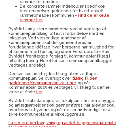
rammer for området.
De konkrete rammer indeholder specifikke
bestemmelser gældende for hvert enkelt
rammeområde i kommunen -
Find de enkelte
rammer her.
Byrådet kan justere rammerne ved at vedtage et
kommuneplantillæg, oftest i forbindelse med en
lokalplan. Ved væsentlige ændringer af
kommuneplanen skal der gennemføres en
forudgående idéfase, hvor borgerne har mulighed for
at komme med forslag og ideer. Først derefter kan
Byrådet fremlægge forslag til kommuneplantillæg i
offentlig høring. Herefter kan kommuneplantillægget
vedtages endeligt.
Der kan kun udarbejdes tillæg til en vedtaget
kommuneplan. Se oversigt over
tillæg til den
gældende Kommuneplan 2021 her
, og når
Kommuneplan 2025 er vedtaget, vil tillæg til denne
være at finde
her
.
Byrådet skal udarbejde en lokalplan, når større bygge-
og anlægsarbejder skal gennemføres, når arealer skal
overføres til byzone, og når det er nødvendigt for at
sikre kommuneplanens virkeliggørelse.
Læs mere om lovgivning og andet baggrundsmateriale