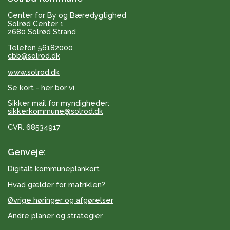
Center for By og Bæredygtighed
Solrød Center 1
2680 Solrød Strand
Telefon 56182000
cbb@solrod.dk
www.solrod.dk
Se kort - her bor vi
Sikker mail for myndigheder:
sikkerkommune@solrod.dk
CVR. 68534917
Genveje:
Digitalt kommuneplankort
Hvad gælder for matriklen?
Øvrige høringer og afgørelser
Andre planer og strategier