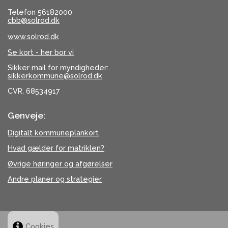
Telefon 56182000
cbb@solrod.dk
www.solrod.dk
Se kort - her bor vi
Sikker mail for myndigheder:
sikkerkommune@solrod.dk
CVR. 68534917
Genveje:
Digitalt kommuneplankort
Hvad gælder for matriklen?
Øvrige høringer og afgørelser
Andre planer og strategier
Cookies