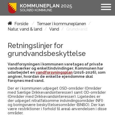
/
/
Forside
Temaer i kommuneplanen
/
/
Grundvand
Natur, vand & land
Vand
Retningslinjer for
grundvandsbeskyttelse
Vandforsyningen i kommunen varetages af private
vandværker og enkeltindvindinger. Kommunen har
udarbejdet en
vandforsyningsplan
(2016-2026), som
angiver, hvordan de enkelte ejendomme skal
forsynes med vand.
Der er i kommunen udpeget OSD-områder (Områder
med Særlige Drikkevandsinteresser) samt OD-områder
(Områder med Drikkevandsinteresser). Ligeledes er
der udpeget nitratfølsomme indvindingsområder (NFI)
og boringsnære beskyttelsesområder (BNBO). Der kan
være restriktioner i forhold til areal-anvendelsen i disse
områder.