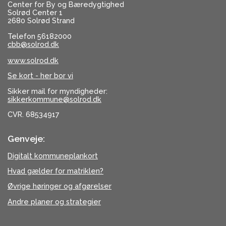
Center for By og Bæredygtighed
Solrød Center 1
2680 Solrød Strand
Telefon 56182000
cbb@solrod.dk
www.solrod.dk
Se kort - her bor vi
Sikker mail for myndigheder:
sikkerkommune@solrod.dk
CVR. 68534917
Genveje:
Digitalt kommuneplankort
Hvad gælder for matriklen?
Øvrige høringer og afgørelser
Andre planer og strategier