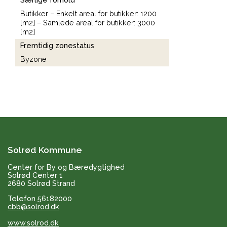
Butikker – Enkelt areal for butikker: 1200
[m2] – Samlede areal for butikker: 3000
[m2]
Fremtidig zonestatus
Byzone
Solrød Kommune
Center for By og Bæredygtighed
Solrød Center 1
2680 Solrød Strand
Telefon 56182000
cbb@solrod.dk
www.solrod.dk