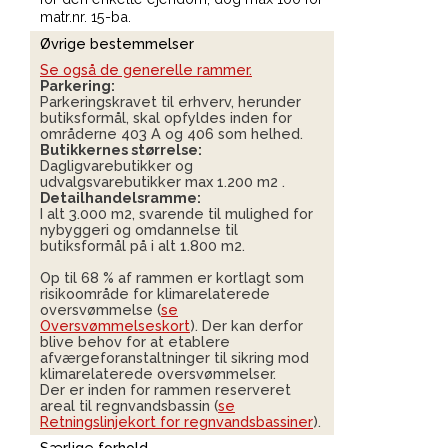
matr.nr. 15-ba.
Øvrige bestemmelser
Se også de generelle rammer.
Parkering:
Parkeringskravet til erhverv, herunder
butiksformål, skal opfyldes inden for
områderne 403 A og 406 som helhed.
Butikkernes størrelse:
Dagligvarebutikker og
udvalgsvarebutikker max 1.200 m
2
.
Detailhandelsramme:
I alt 3.000 m
2
, svarende til mulighed for
nybyggeri og omdannelse til
butiksformål på i alt 1.800 m
2
.
Op til 68 % af rammen er kortlagt som
risikoområde for klimarelaterede
oversvømmelse (
se
Oversvømmelseskort
). Der kan derfor
blive behov for at etablere
afværgeforanstaltninger til sikring mod
klimarelaterede oversvømmelser.
Der er inden for rammen reserveret
areal til regnvandsbassin (
se
Retningslinjekort for regnvandsbassiner
).
Særlige forhold