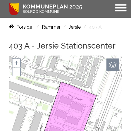
/
/
/
403 A
Forside
Rammer
Jersie
403 A -
Jersie Stationscenter