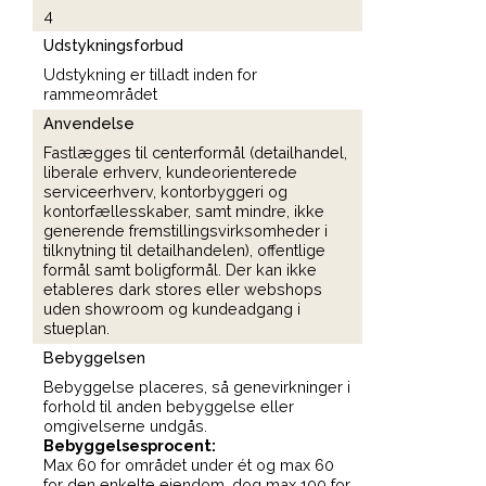
4
Udstykningsforbud
Udstykning er tilladt inden for
rammeområdet
Anvendelse
Fastlægges til centerformål (detailhandel,
liberale erhverv, kundeorienterede
serviceerhverv, kontorbyggeri og
kontorfællesskaber, samt mindre, ikke
generende fremstillingsvirksomheder i
tilknytning til detailhandelen), offentlige
formål samt boligformål. Der kan ikke
etableres dark stores eller webshops
uden showroom og kundeadgang i
stueplan.
Bebyggelsen
Bebyggelse placeres, så genevirkninger i
forhold til anden bebyggelse eller
omgivelserne undgås.
Bebyggelsesprocent:
Max 60 for området under ét og max 60
for den enkelte ejendom, dog max 100 for