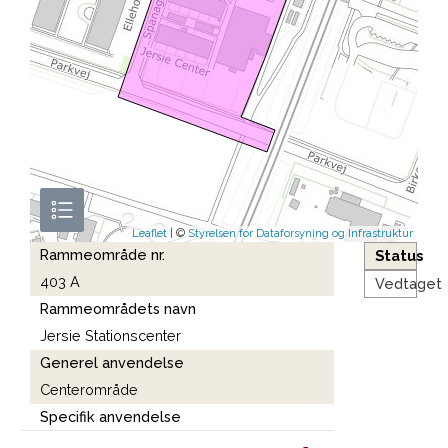
Leaflet
| ©
Styrelsen for Dataforsyning og Infrastruktur
Rammeområde nr.
Status
403 A
Vedtaget
Rammeområdets navn
Jersie Stationscenter
Generel anvendelse
Centerområde
Specifik anvendelse