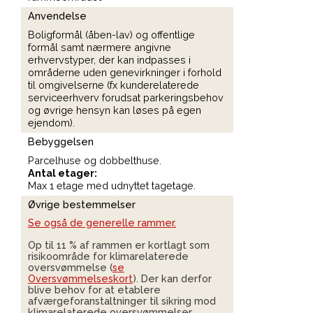
Anvendelse
Boligformål (åben-lav) og offentlige
formål samt nærmere angivne
erhvervstyper, der kan indpasses i
områderne uden genevirkninger i forhold
til omgivelserne (fx kunderelaterede
serviceerhverv forudsat parkeringsbehov
og øvrige hensyn kan løses på egen
ejendom).
Bebyggelsen
Parcelhuse og dobbelthuse.
Antal etager:
Max 1 etage med udnyttet tagetage.
Øvrige bestemmelser
Se også de generelle rammer.
Op til 11 % af rammen er kortlagt som
risikoområde for klimarelaterede
oversvømmelse (
se
Oversvømmelseskort
). Der kan derfor
blive behov for at etablere
afværgeforanstaltninger til sikring mod
klimarelaterede oversvømmelser.