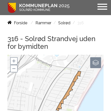
/
/
/
316
Forside
Rammer
Solrød
316 -
Solrød Strandvej uden
for bymidten