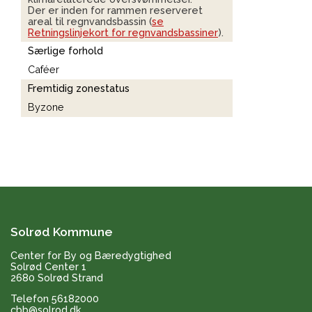
Der er inden for rammen reserveret
areal til regnvandsbassin (
se
Retningslinjekort for regnvandsbassiner
).
Særlige forhold
Caféer
Fremtidig zonestatus
Byzone
Solrød Kommune
Center for By og Bæredygtighed
Solrød Center 1
2680 Solrød Strand
Telefon 56182000
cbb@solrod.dk