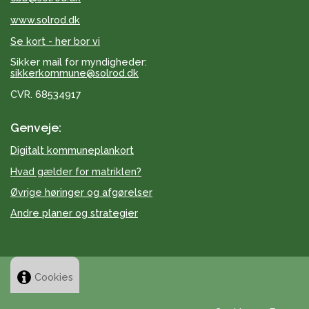
www.solrod.dk
Se kort - her bor vi
Sikker mail for myndigheder:
sikkerkommune@solrod.dk
CVR. 68534917
Genveje:
Digitalt kommuneplankort
Hvad gælder for matriklen?
Øvrige høringer og afgørelser
Andre planer og strategier
Cookies